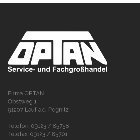
Firma OPTAN
Obstweg 1
91207 Lauf a.d. Pegnitz
Telefon: 09123 / 85758
Telefax: 09123 / 85701