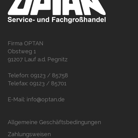
Firma OPTAN
Obstweg 1
91207 Lauf a.d. Pegnitz
Telefon: 09123 / 85758
Telefax: 09123 / 85701
E-Mail: info@optan.de
Allgemeine Geschäftsbedingungen
Zahlungsweisen