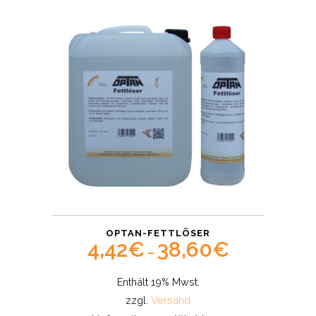
OPTAN-FETTLÖSER
4,42
€
38,60
€
Price
–
range:
Enthält 19% Mwst.
4,42€
zzgl.
Versand
through