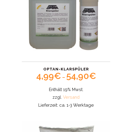
OPTAN-KLARSPÜLER
4,99
€
54,90
€
Price
–
range:
Enthält 19% Mwst.
4,99€
zzgl.
Versand
through
Lieferzeit: ca. 1-3 Werktage
54,90€