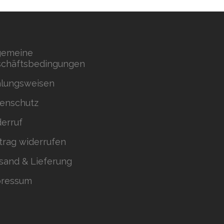
gemeine
chäftsbedingungen
lungsweisen
enschutz
erruf
trag widerrufen
sand & Lieferung
pressum