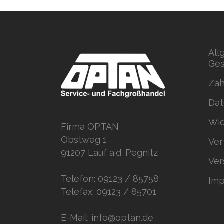
All
Ges
Zah
Dat
Wid
Firma OPTAN
Obstweg 1
Ver
91207 Lauf a.d. Pegnitz
Ver
Telefon: 09123 / 85758
Im
Telefax: 09123 / 85701
E-Mail: info@optan.de