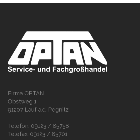
Firma OPTAN
Obstweg 1
91207 Lauf a.d. Pegnitz
Telefon: 09123 / 85758
Telefax: 09123 / 85701