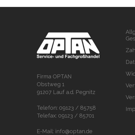
All
Ges
Zah
Dat
Wid
Firma OPTAN
Obstweg 1
Ver
91207 Lauf a.d. Pegnitz
Ver
Telefon: 09123 / 85758
Im
Telefax: 09123 / 85701
E-Mail: info@optan.de