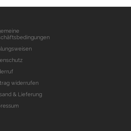
gemeine
chäftsbedingungen
lungsweisen
enschutz
erruf
trag widerrufen
sand & Lieferung
pressum