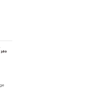
.
 360
age