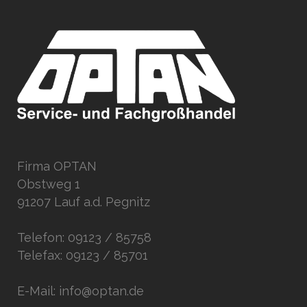
Firma OPTAN
Obstweg 1
91207 Lauf a.d. Pegnitz
Telefon: 09123 / 85758
Telefax: 09123 / 85701
E-Mail: info@optan.de