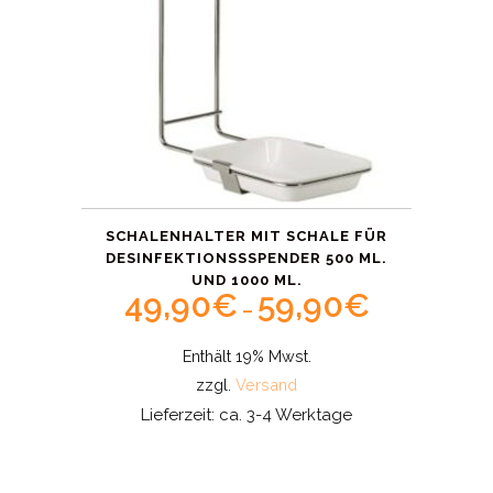
SCHALENHALTER MIT SCHALE FÜR
DESINFEKTIONSSSPENDER 500 ML.
UND 1000 ML.
49,90
€
59,90
€
Price
–
range:
Enthält 19% Mwst.
49,90€
zzgl.
Versand
through
Lieferzeit: ca. 3-4 Werktage
59,90€