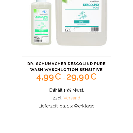
DR. SCHUMACHER DESCOLIND PURE
WASH WASCHLOTION SENSITIVE
4,99
€
29,90
€
Price
–
range:
Enthält 19% Mwst.
4,99€
zzgl.
Versand
through
Lieferzeit: ca. 1-3 Werktage
29,90€