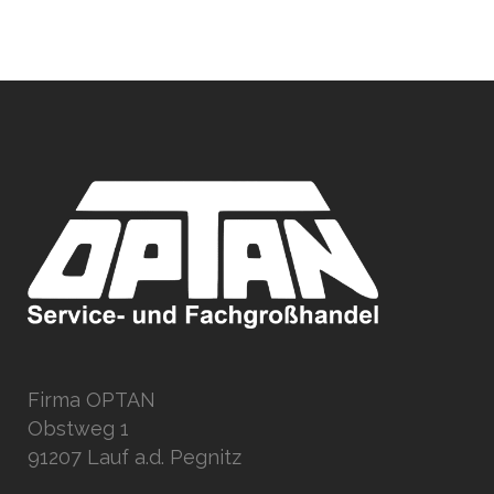
Firma OPTAN
Obstweg 1
91207 Lauf a.d. Pegnitz