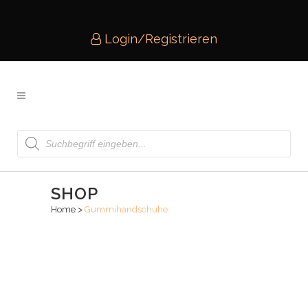
Login/Registrieren
Products
search
SHOP
Home
>
Gummihandschuhe