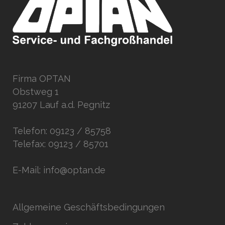
Firma OPTAN
Obstweg 1
91207 Lauf a.d. Pegnitz
Telefon: 09123 / 85758
Telefax: 09123 / 85701
E-Mail: info@optan.de
Allgemeine Geschäftsbedingungen