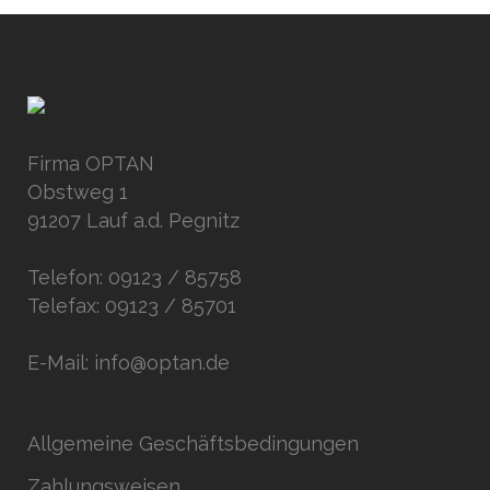
Firma OPTAN
Obstweg 1
91207 Lauf a.d. Pegnitz
Telefon: 09123 / 85758
Telefax: 09123 / 85701
E-Mail: info@optan.de
Allgemeine Geschäftsbedingungen
Zahlungsweisen