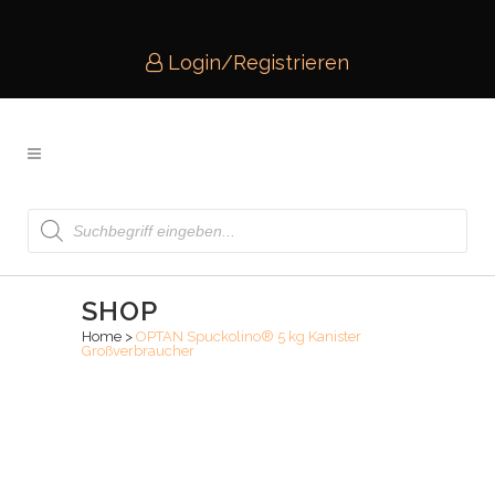
Login/Registrieren
Products
search
SHOP
Home
>
OPTAN Spuckolino® 5 kg Kanister
Großverbraucher