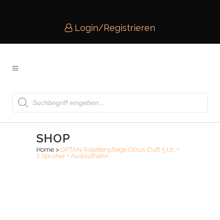
Login/Registrieren
Products
search
SHOP
Home
>
OPTAN-Toilettenpflege Citrus-Duft 5 Ltr. +
2 Sprüher + Auslaufhahn