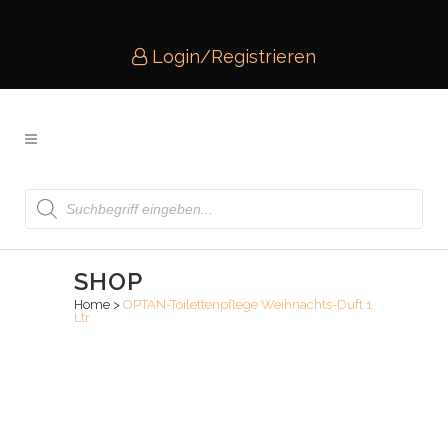
Login/Registrieren
Products
search
SHOP
Home
>
OPTAN-Toilettenpflege Weihnachts-Duft 1
Ltr.