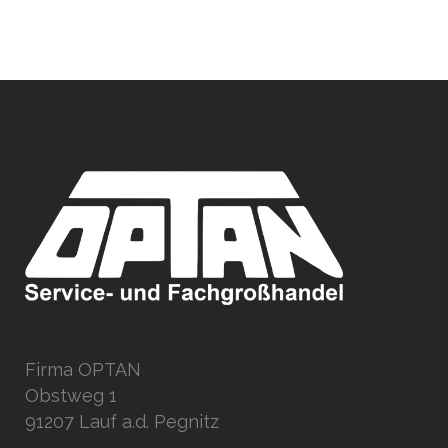
Firma OPTAN
Obstweg 1
91207 Lauf a.d. Pegnitz