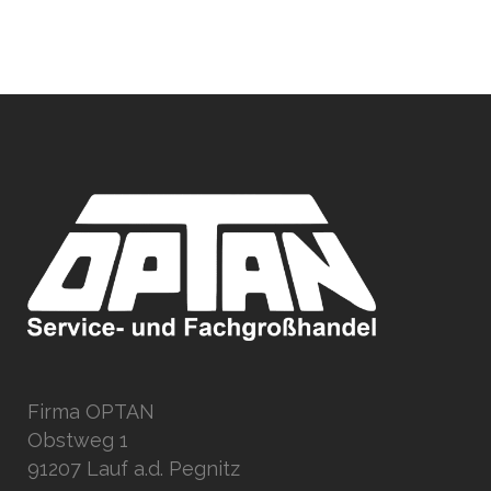
Firma OPTAN
Obstweg 1
91207 Lauf a.d. Pegnitz