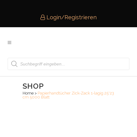
Login/Registrieren
Products
search
SHOP
Home
>
Papierhandtücher Zick-Zack 1-lagig 25*23
cm 5000 Blatt