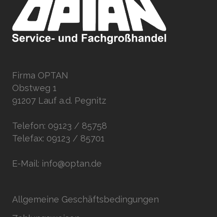
Firma OPTAN
Obstweg 1
91207 Lauf a.d. Pegnitz
Telefon: 09123 / 85758
Telefax: 09123 / 85701
E-Mail: info@optan.de
Allgemeine Geschäftsbedingungen