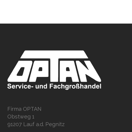
Firma OPTAN
Obstweg 1
91207 Lauf a.d. Pegnitz