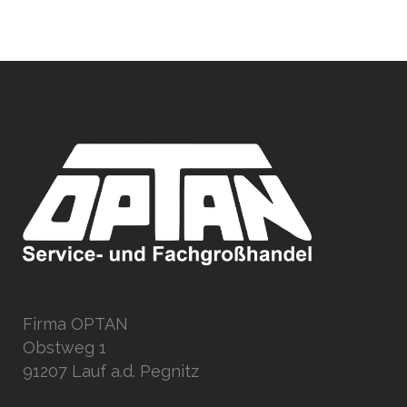
Firma OPTAN
Obstweg 1
91207 Lauf a.d. Pegnitz