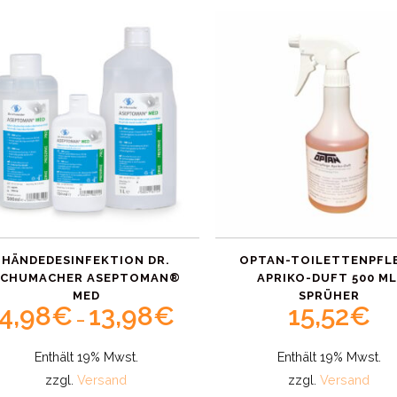
HÄNDEDESINFEKTION DR.
OPTAN-TOILETTENPFL
SCHUMACHER ASEPTOMAN®
APRIKO-DUFT 500 ML
MED
SPRÜHER
4,98
€
13,98
€
15,52
€
Price
–
range:
Enthält 19% Mwst.
Enthält 19% Mwst.
4,98€
zzgl.
Versand
zzgl.
Versand
through