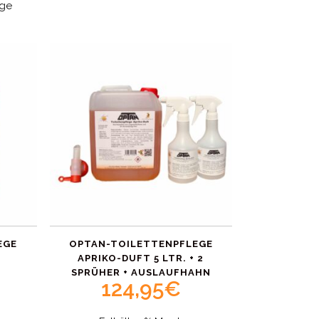
age
EGE
OPTAN-TOILETTENPFLEGE
APRIKO-DUFT 5 LTR. + 2
SPRÜHER + AUSLAUFHAHN
124,95
€