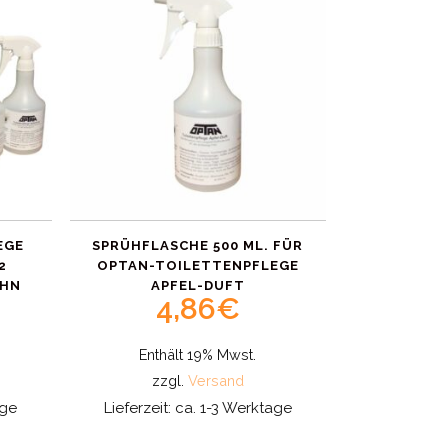
EGE
SPRÜHFLASCHE 500 ML. FÜR
2
OPTAN-TOILETTENPFLEGE
AHN
APFEL-DUFT
4,86
€
Enthält 19% Mwst.
zzgl.
Versand
age
Lieferzeit: ca. 1-3 Werktage