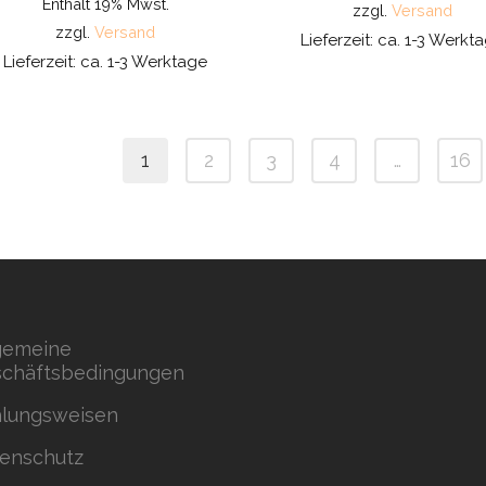
Enthält 19% Mwst.
zzgl.
Versand
zzgl.
Versand
Lieferzeit: ca. 1-3 Werkt
Lieferzeit: ca. 1-3 Werktage
1
2
3
4
…
16
gemeine
chäftsbedingungen
lungsweisen
enschutz