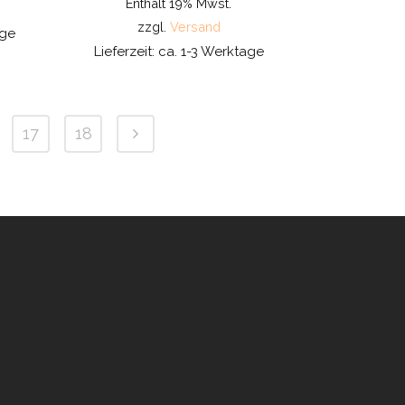
Enthält 19% Mwst.
zzgl.
Versand
age
Lieferzeit: ca. 1-3 Werktage
17
18