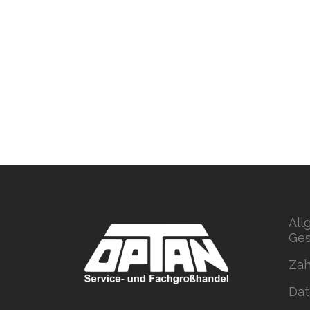
All
Ges
Zah
Dat